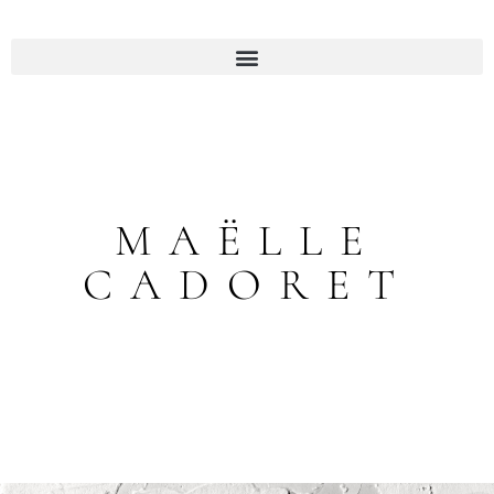
MAËLLE
CADORET